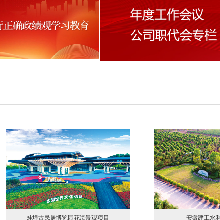
蚌埠古民居博览园花海景观项目
安徽建工水利苗木