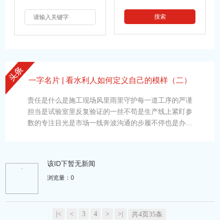
一字名片 | 看水利人如何定义自己的模样（二）
责任是什么是施工现场风里雨里守护每一道工序的严谨
担当是试验室里反复验证的一丝不苟是生产线上紧盯参
数的专注目光是市场一线奔波沟通的步履不停也是办公
桌前敲下每一份方案的灯光TA掌控节奏TA直面挑战TA
们携带着各自的关键字演绎着独一无二的故事一起解锁
水利人的专属画像 “严”姓名：沈远远 单位：安庆分公
该ID下暂无新闻
司 一字名片——“严” &
-
浏览量：0
|<
<
3
4
>
>|
共4页35条