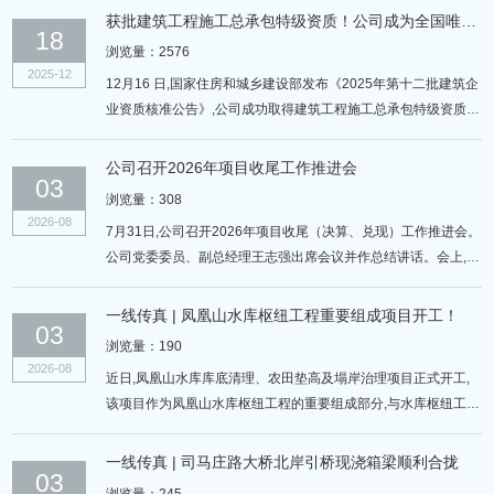
的一次承前启后、继往开来的重要会议。建工控股领导班子成员,
获批建筑工程施工总承包特级资质！公司成为全国唯一一家省属“三特”建筑业企业
18
建工股份班子成员及其他领导出席会议。会议由建工控股党委副
浏览量：2576
书记、工会主席唐军主持。 会议坚持以习近平新时代中国特色社
2025-12
12月16 日,国家住房和城乡建设部发布《2025年第十二批建筑企
会主义思想为指导,深入学习贯彻党的二十大
业资质核准公告》,公司成功取得建筑工程施工总承包特级资质,
同步获批建筑行业（建筑工程）甲级、建筑行业（人防工程）专
业甲级设计资质。本次资质获批,标志着公司正式形成“三特六
公司召开2026年项目收尾工作推进会
03
甲”发展格局,成为全国52家“三特”及以上资质企业中唯一的省属建
浏览量：308
筑业企业,同时也是集团内首家获此殊荣的成员企业。作为公
2026-08
7月31日,公司召开2026年项目收尾（决算、兑现）工作推进会。
司“十四五”期间取得的第三项特级资质,此次突破
公司党委委员、副总经理王志强出席会议并作总结讲话。会上,所
属各单位汇报了项目决算进展、考核兑现工作推进情况,核算管理
部通报了集团项目决算、数智平台成本模块应用等工作开展情况,
一线传真 | 凤凰山水库枢纽工程重要组成项目开工！
03
并就下一阶段重点任务作出安排部署。会议强调,要结合公司发展
浏览量：190
战略目标,聚焦数智平台应用、成本分析、项目决算、考核兑现四
2026-08
近日,凤凰山水库库底清理、农田垫高及塌岸治理项目正式开工,
大核心板块不断深化项目成本管控,一是深化数智赋
该项目作为凤凰山水库枢纽工程的重要组成部分,与水库枢纽工程
同步推进,为水库后续顺利蓄水、安全运行及综合效益落地筑牢坚
实基础。据了解,该项目立足凤凰山水库整体功能定位,统筹农业
一线传真 | 司马庄路大桥北岸引桥现浇箱梁顺利合拢
03
灌溉保障、城乡安全供水、库区生态提升多重核心功能,针对性对
浏览量：245