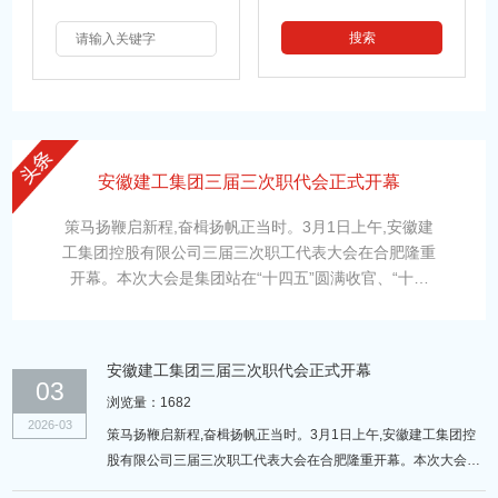
安徽建工集团三届三次职代会正式开幕
策马扬鞭启新程,奋楫扬帆正当时。3月1日上午,安徽建
工集团控股有限公司三届三次职工代表大会在合肥隆重
开幕。本次大会是集团站在“十四五”圆满收官、“十五
五”谋篇布局的关键节点,召开的一次承前启后、继往开
来的重要会议。建工控股领导班子成员,建工股份班子成
员及其他领导出席会议。会议由建工控股党委副书记、
安徽建工集团三届三次职代会正式开幕
工会主席唐军主持。 会议坚持以习近平新时代中国特色
03
浏览量：1682
社会主义思想为指导,深入学习贯彻党的二十大
2026-03
策马扬鞭启新程,奋楫扬帆正当时。3月1日上午,安徽建工集团控
股有限公司三届三次职工代表大会在合肥隆重开幕。本次大会是
集团站在“十四五”圆满收官、“十五五”谋篇布局的关键节点,召开