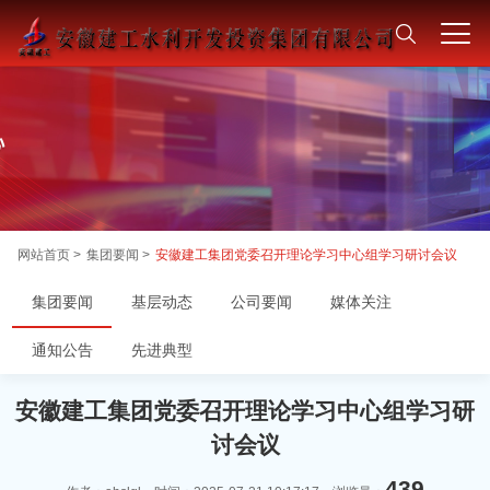
网站首页 >
集团要闻 >
安徽建工集团党委召开理论学习中心组学习研讨会议
集团要闻
基层动态
公司要闻
媒体关注
通知公告
先进典型
安徽建工集团党委召开理论学习中心组学习研
讨会议
439