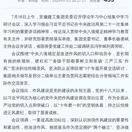
作者：ahslgl 时间：2025-07-21 10:17:17 浏览量：
7月18日上午，安徽建工集团党委召开理论学习中心组集中学习
研讨会议，深入学习领会习近平总书记在中央政治局第二十一次集体
学习时的重要讲话精神等，传达深入贯彻中央八项规定精神学习教育
有关文件，并研究部署贯彻落实举措。集团党委书记、董事长杨善斌
主持会议并讲话，省国资委党建工作处二级调研员冯学斌列席旁听。
会议围绕“中央八项规定是改进作风的切入口和动员令，是长期
有效的铁规矩、硬杠杠”“各级干部都要树立和发扬‘三严三实’作
风”“坚决刹住吃喝歪风、坚决防止反弹回潮”3个专题开展交流研讨，
集团相关领导及部分二级单位主要负责同志紧密结合分管领域工作实
际作交流发言。
会议指出，作风建设是党的建设的永恒主题，党的十八大以来，
以习近平同志为核心的党中央把作风建设摆在突出位置，作为全面从
严治党的切入点和突破口，以“十年磨一剑”的坚韧执着，持之以恒推
进正风肃纪，取得了显著成效。
会议强调，一要提高政治站位，深刻认识加强作风建设的重要性
和紧迫性，把改进作风、狠抓落实作为坚定拥护“两个确立”、坚决做