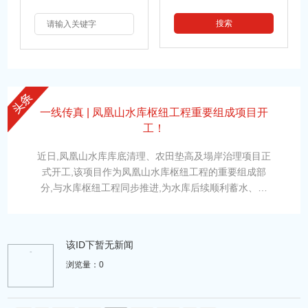
一线传真 | 凤凰山水库枢纽工程重要组成项目开
工！
近日,凤凰山水库库底清理、农田垫高及塌岸治理项目正
式开工,该项目作为凤凰山水库枢纽工程的重要组成部
分,与水库枢纽工程同步推进,为水库后续顺利蓄水、安
全运行及综合效益落地筑牢坚实基础。据了解,该项目立
足凤凰山水库整体功能定位,统筹农业灌溉保障、城乡安
全供水、库区生态提升多重核心功能,针对性对库区具备
该ID下暂无新闻
施工条件的约1500亩浅水区农田开展垫高整治作业,将
-
浏览量：0
有效解决库区浅水区农田受淹、土地利用低效等问题,优